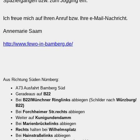
Spaziergängen bzw. zum Jogging ein.
Ich freue mich auf Ihren Anruf bzw. Ihre e-Mail-Nachricht.
Annemarie Saam
http://www.fewo-in-bamberg.de/
Aus Richtung Süden Nürnberg:
A73 Ausfahrt Bamberg Süd
Geradeaus auf
B22
Bei
B22/
Münchner Ring
links
abbiegen (Schilder nach
Würzburg/
B22)
Bei
Forchheimer Str.
rechts
abbiegen
Weiter auf
Kunigundendamm
Bei
Marienbrücke
links
abbiegen
Rechts
halten bei
Wilhelmsplatz
Bei
Hainstraße
links
abbiegen